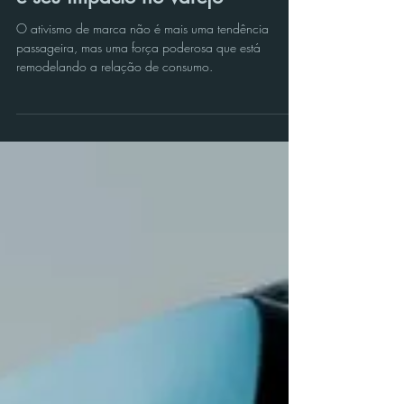
FFA 360
19 de set. de 2023
3 min de leitura
O ativismo no DNA das marcas
e seu impacto no varejo
O ativismo de marca não é mais uma tendência
passageira, mas uma força poderosa que está
remodelando a relação de consumo.