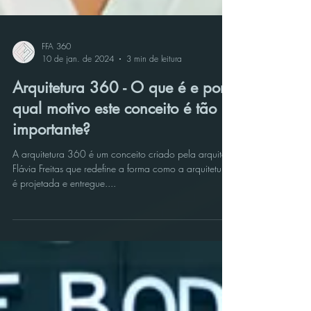
FFA 360
10 de jan. de 2024
3 min de leitura
Arquitetura 360 - O que é e por
qual motivo este conceito é tão
importante?
A arquitetura 360 é um conceito criado pela arquiteta
Flávia Freitas que redefine a forma como a arquitetura
é projetada e entregue....