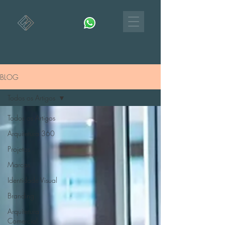
BLOG
Todos os Artigos
Todos os Artigos
Arquitetura 360
Projetos
Marcas
Identidade Visual
Branding
Arquitetura
Comercial