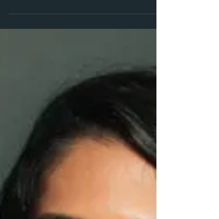
O branding na arquitetura é responsável por dar vida
ao espaço. Na prática, trata-se do uso da identidade
visual já na concepção do...