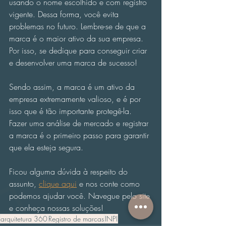
usando o nome escolhido e com registro 
vigente. Dessa forma, você evita 
problemas no futuro. Lembre-se de que a 
marca é o maior ativo da sua empresa. 
Por isso, se dedique para conseguir criar 
e desenvolver uma marca de sucesso!
Sendo assim, a marca é um ativo da 
empresa extremamente valioso, e é por 
isso que é tão importante protegê-la. 
Fazer uma análise de mercado e registrar 
a marca é o primeiro passo para garantir 
que ela esteja segura.
Ficou alguma dúvida à respeito do 
assunto, 
clique aqui
 e nos conte como 
podemos ajudar você. Navegue pelo site 
e conheça nossas soluções!
arquitetura 360
Registro de marcas
INPI