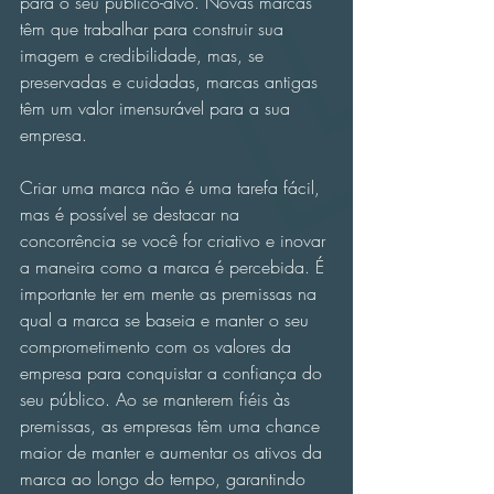
para o seu público-alvo. Novas marcas 
têm que trabalhar para construir sua 
imagem e credibilidade, mas, se 
preservadas e cuidadas, marcas antigas 
têm um valor imensurável para a sua 
empresa. 
Criar uma marca não é uma tarefa fácil, 
mas é possível se destacar na 
concorrência se você for criativo e inovar 
a maneira como a marca é percebida. É 
importante ter em mente as premissas na 
qual a marca se baseia e manter o seu 
comprometimento com os valores da 
empresa para conquistar a confiança do 
seu público. Ao se manterem fiéis às 
premissas, as empresas têm uma chance 
maior de manter e aumentar os ativos da 
marca ao longo do tempo, garantindo 