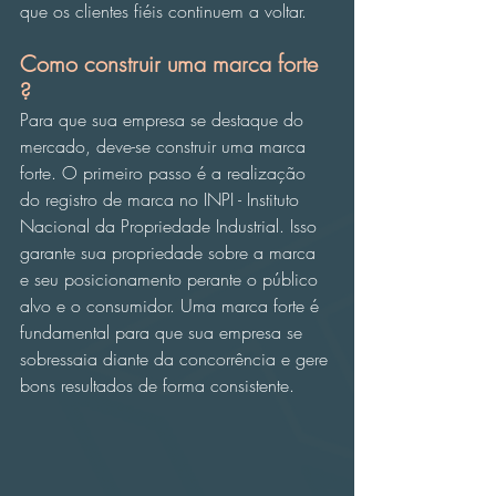
que os clientes fiéis continuem a voltar.
Como construir uma marca forte 
?
Para que sua empresa se destaque do 
mercado, deve-se construir uma marca 
forte. O primeiro passo é a realização 
do registro de marca no INPI - Instituto 
Nacional da Propriedade Industrial. Isso 
garante sua propriedade sobre a marca 
e seu posicionamento perante o público 
alvo e o consumidor. Uma marca forte é 
fundamental para que sua empresa se 
sobressaia diante da concorrência e gere 
bons resultados de forma consistente.