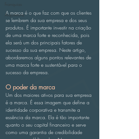
Franquias
A marca é o que faz com que os clientes 
Arquitetura
se lembrem da sua empresa e dos seus 
produtos. É importante investir na criação 
de uma marca forte e reconhecida, pois 
ela será um dos principais fatores de 
sucesso da sua empresa. Neste artigo, 
abordaremos alguns pontos relevantes de 
uma marca forte e sustentável para o 
sucesso da empresa.
O poder da marca
Um dos maiores ativos para sua empresa 
é a marca. É essa imagem que define a 
identidade corporativa e transmite a 
essência da marca. Ela é tão importante 
quanto o seu capital financeiro e serve 
como uma garantia de credibilidade 